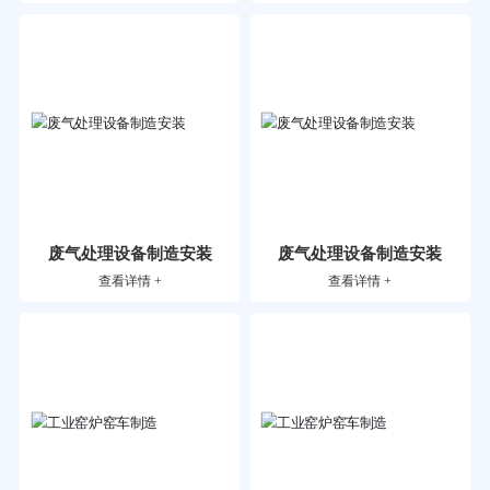
废气处理设备制造安装
废气处理设备制造安装
查看详情 +
查看详情 +