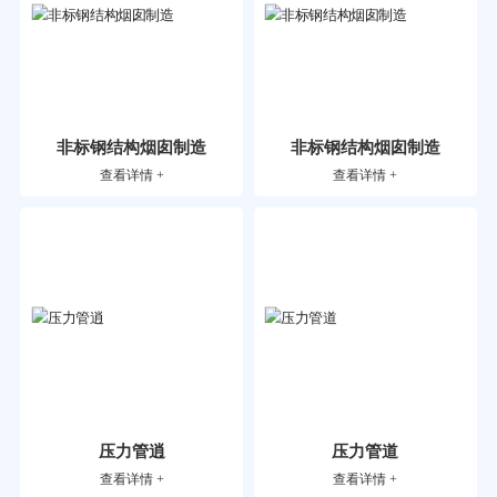
非标钢结构烟囱制造
非标钢结构烟囱制造
查看详情 +
查看详情 +
压力管逍
压力管道
查看详情 +
查看详情 +