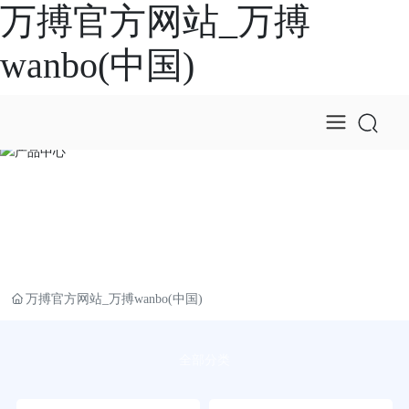
万搏官方网站_万搏
wanbo(中国)
产品中心
万搏官方网站_万搏wanbo(中国)
全部分类