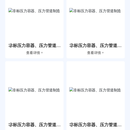
非标压力容器、压力管道制
非标压力容器、压力管道制
造
造
查看详情 +
查看详情 +
非标压力容器、压力管道制
非标压力容器、压力管道制