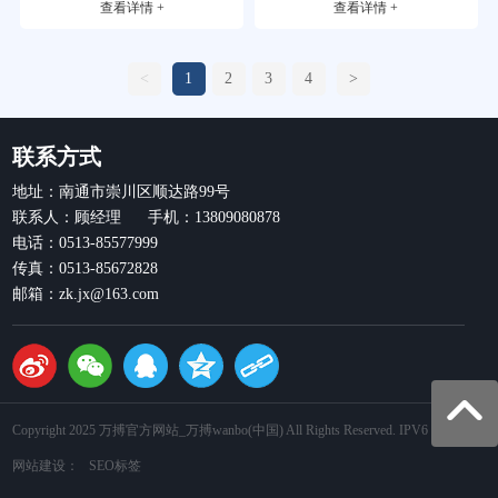
造
造
查看详情 +
查看详情 +
<
1
2
3
4
>
联系方式
地址：南通市崇川区顺达路99号
联系人：顾经理 手机：13809080878
电话：0513-85577999
传真：0513-85672828
邮箱：zk.jx@163.com
Copyright 2025 万搏官方网站_万搏wanbo(中国) All Rights Reserved. IPV6
网站建设：
SEO标签