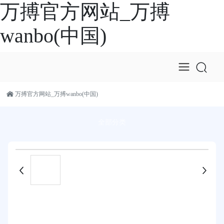
万搏官方网站_万搏
wanbo(中国)
万搏官方网站_万搏wanbo(中国)
全部分类