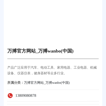
万搏官方网站_万搏wanbo(中国)
产品广泛应用于汽车、电动工具、家用电器、工业电器、机械
设备、仪器仪表，健身器材等众多行业。
所属分类：
万搏官方网站_万搏wanbo(中国)
13809080878