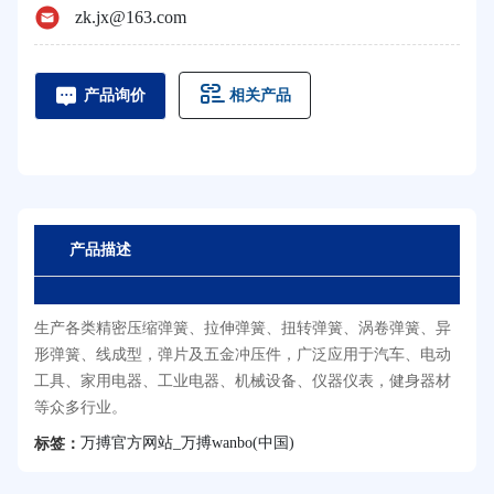
zk.jx@163.com
相关产品
产品询价
产品描述
生产各类精密压缩弹簧、拉伸弹簧、扭转弹簧、涡卷弹簧、异
形弹簧、线成型，弹片及五金冲压件，广泛应用于汽车、电动
工具、家用电器、工业电器、机械设备、仪器仪表，健身器材
等众多行业。
万搏官方网站_万搏wanbo(中国)
标签：