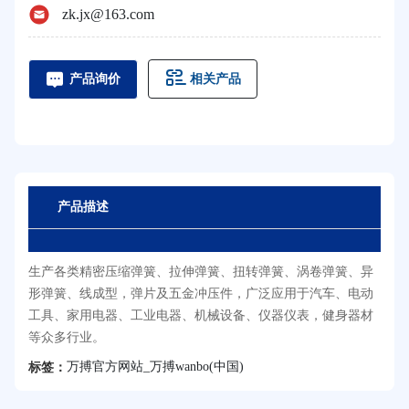
zk.jx@163.com
相关产品
产品询价
产品描述
生产各类精密压缩弹簧、拉伸弹簧、扭转弹簧、涡卷弹簧、异
形弹簧、线成型，弹片及五金冲压件，广泛应用于汽车、电动
工具、家用电器、工业电器、机械设备、仪器仪表，健身器材
等众多行业。
万搏官方网站_万搏wanbo(中国)
标签：