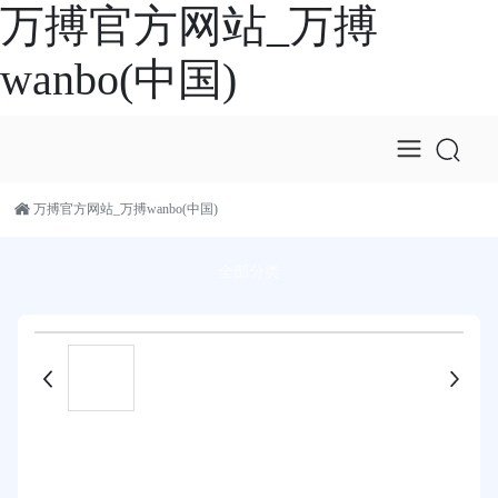
万搏官方网站_万搏
wanbo(中国)
万搏官方网站_万搏wanbo(中国)
全部分类